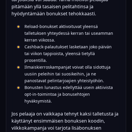
pitämään yllä tasaisen pelitahtinsa ja
hyödyntämään bonukset tehokkaasti.
Reload-bonukset aktivoituvat yleensä
talletuksen yhteydessä kerran tai useamman
kerran viikossa.
Cashback-palautukset lasketaan joko päivän
tai viikon tappioista, yleensä tietyllä
prosentilla.
Ilmaiskierroskampanjat voivat olla sidottuja
uusiin peleihin tai suosikeihin, ja ne
panostavat pelintarjoajien yhteistyöhön.
Bonusten lunastus edellyttää usein aktiivista
opt-in-toimintoa ja bonusehtojen
hyväksymistä.
Jos pelaaja on vaikkapa tehnyt kaksi talletusta ja
käyttänyt ensimmäisen bonuksen koodin,
viikkokampanja voi tarjota lisäbonuksen