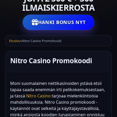
ILMAISKIERROSTA
HANKI BONUS NYT
Etusivu
›
Nitro Casino Promokoodi
Nitro Casino Promokoodi
Moni suomalainen nettikasinoiden ystävä etsii
tapaa saada enemmän irti pelikokemuksestaan,
ja tässä
Nitro Casino
tarjoaa mielenkiintoisia
mahdollisuuksia. Nitro Casino promokoodi -
käytännöt ovat selkeitä ja käyttäjäystävällisiä,
minkä ansiosta koodien lunastaminen onnistuu