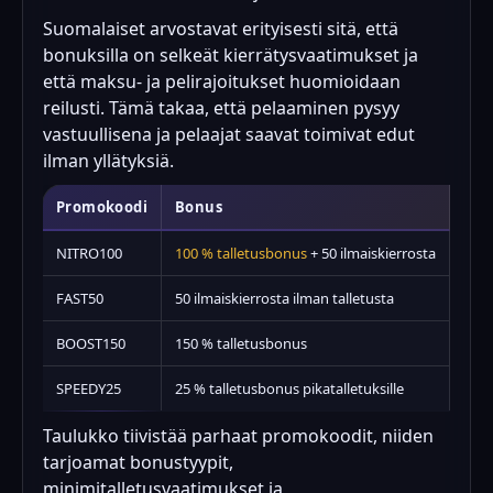
Suomalaiset arvostavat erityisesti sitä, että
bonuksilla on selkeät kierrätysvaatimukset ja
että maksu- ja pelirajoitukset huomioidaan
reilusti. Tämä takaa, että pelaaminen pysyy
vastuullisena ja pelaajat saavat toimivat edut
ilman yllätyksiä.
Promokoodi
Bonus
Min
NITRO100
100 %
talletusbonus
+ 50 ilmaiskierrosta
20 €
FAST50
50 ilmaiskierrosta ilman talletusta
0 €
BOOST150
150 % talletusbonus
30 €
SPEEDY25
25 % talletusbonus pikatalletuksille
10 €
Taulukko tiivistää parhaat promokoodit, niiden
tarjoamat bonustyypit,
minimitalletusvaatimukset ja