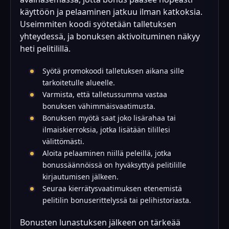
käyttöön ja pelaaminen jatkuu ilman katkoksia.
Useimmiten koodi syötetään talletuksen
yhteydessä, ja bonuksen aktivoituminen näkyy
heti pelitilillä.
Syötä promokoodi talletuksen aikana sille
tarkoitetulle alueelle.
Varmista, että talletussumma vastaa
bonuksen vähimmäisvaatimusta.
Bonuksen myötä saat joko lisärahaa tai
ilmaiskierroksia, jotka lisätään tilillesi
välittömästi.
Aloita pelaaminen niillä peleillä, jotka
bonussäännöissä on hyväksyttyä pelitilille
kirjautumisen jälkeen.
Seuraa kierrätysvaatimuksen etenemistä
pelitilin bonuserittelyssä tai pelihistoriasta.
Bonusten lunastuksen jälkeen on tärkeää