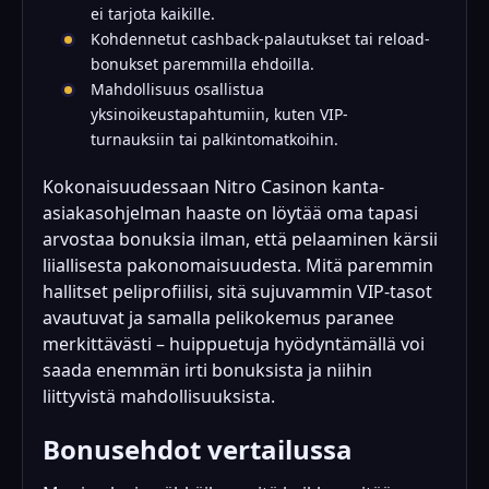
ei tarjota kaikille.
Kohdennetut cashback-palautukset tai reload-
bonukset paremmilla ehdoilla.
Mahdollisuus osallistua
yksinoikeustapahtumiin, kuten VIP-
turnauksiin tai palkintomatkoihin.
Kokonaisuudessaan Nitro Casinon kanta-
asiakasohjelman haaste on löytää oma tapasi
arvostaa bonuksia ilman, että pelaaminen kärsii
liiallisesta pakonomaisuudesta. Mitä paremmin
hallitset peliprofiilisi, sitä sujuvammin VIP-tasot
avautuvat ja samalla pelikokemus paranee
merkittävästi – huippuetuja hyödyntämällä voi
saada enemmän irti bonuksista ja niihin
liittyvistä mahdollisuuksista.
Bonusehdot vertailussa