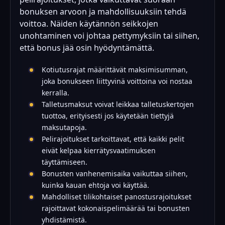
bonuksen arvoon ja mahdollisuuksiin tehdä
voittoa. Näiden käytännön seikkojen
unohtaminen voi johtaa pettymyksiin tai siihen,
että bonus jää osin hyödyntämättä.
Kotiutusrajat määrittävät maksimisumman,
joka bonukseen liittyvinä voittoina voi nostaa
kerralla.
Talletusmaksut voivat leikkaa talletuskertojen
tuottoa, erityisesti jos käytetään tiettyjä
maksutapoja.
Pelirajoitukset tarkoittavat, että kaikki pelit
eivät kelpaa kierrätysvaatimuksen
täyttämiseen.
Bonusten vanhenemisaika vaikuttaa siihen,
kuinka kauan ehtoja voi käyttää.
Mahdolliset tilikohtaiset panostusrajoitukset
rajoittavat kokonaispelimäärää tai bonusten
yhdistämistä.