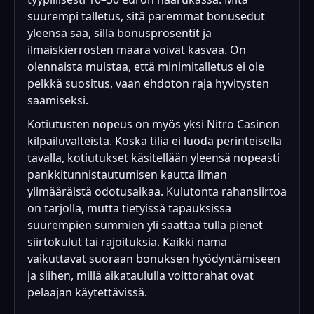
suurempi talletus, sitä paremmat bonusedut
yleensä saa, sillä bonusprosentit ja
ilmaiskierrosten määrä voivat kasvaa. On
olennaista muistaa, että minimitalletus ei ole
pelkkä suositus, vaan ehdoton raja hyvitysten
saamiseksi.
Kotiutusten nopeus on myös yksi Nitro Casinon
kilpailuvalteista. Koska tiliä ei luoda perinteisellä
tavalla, kotiutukset käsitellään yleensä nopeasti
pankkitunnistautumisen kautta ilman
ylimääräistä odotusaikaa. Kulutonta rahansiirtoa
on tarjolla, mutta tietyissä tapauksissa
suurempien summien yli saattaa tulla pienet
siirtokulut tai rajoituksia. Kaikki nämä
vaikuttavat suoraan bonuksen hyödyntämiseen
ja siihen, millä aikataululla voittorahat ovat
pelaajan käytettävissä.