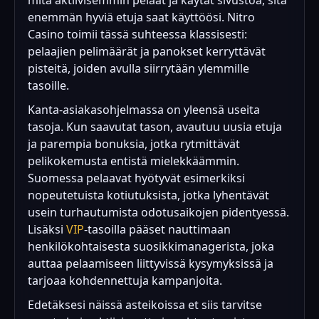
mitä aktiivisemmin pelaat ja käytät sivustoa, sitä
enemmän hyviä etuja saat käyttöösi. Nitro
Casino toimii tässä suhteessa klassisesti:
pelaajien pelimäärät ja panokset kerryttävät
pisteitä, joiden avulla siirrytään ylemmille
tasoille.
Kanta-asiakasohjelmassa on yleensä useita
tasoja. Kun saavutat tason, avautuu uusia etuja
ja parempia bonuksia, jotka rytmittävät
pelikokemusta entistä mielekkäämmin.
Suomessa pelaavat hyötyvät esimerkiksi
nopeutetuista kotiutuksista, jotka lyhentävät
usein turhautumista odotusaikojen pidentyessä.
Lisäksi
VIP
-tasoilla pääset nauttimaan
henkilökohtaisesta suosikkimanagerista, joka
auttaa pelaamiseen liittyvissä kysymyksissä ja
tarjoaa kohdennettuja kampanjoita.
Edetäksesi näissä asteikoissa et siis tarvitse