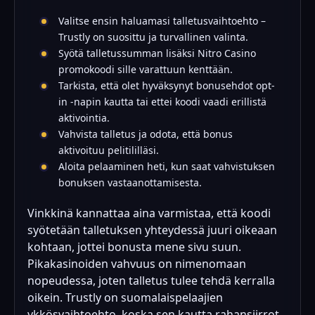
Valitse ensin haluamasi talletusvaihtoehto –
Trustly on suosittu ja turvallinen valinta.
Syötä talletussumman lisäksi Nitro Casino
promokoodi sille varattuun kenttään.
Tarkista, että olet hyväksynyt bonusehdot opt-
in -napin kautta tai ettei koodi vaadi erillistä
aktivointia.
Vahvista talletus ja odota, että bonus
aktivoituu pelitililläsi.
Aloita pelaaminen heti, kun saat vahvistuksen
bonuksen vastaanottamisesta.
Vinkkinä kannattaa aina varmistaa, että koodi
syötetään talletuksen yhteydessä juuri oikeaan
kohtaan, jottei bonusta mene sivu suun.
Pikakasinoiden vahvuus on nimenomaan
nopeudessa, joten talletus tulee tehdä kerralla
oikein. Trustly on suomalaispelaajien
ykkösvaihtoehto, koska sen kautta rahansiirrot