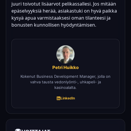
juuri toivotut lisäarvot pelikassallesi. Jos mitään
epäselvyyksiä herää, asiakastuki on hyvä paikka
kysyä apua varmistaaksesi oman tilanteesi ja
bonusten kunnollisen hyödyntämisen.
Petri Huikko
Kokenut Business Development Manager, jolla on
vahva tausta vedonlyönti-, uhkapeli- ja
kasinoalalta.
LinkedIn