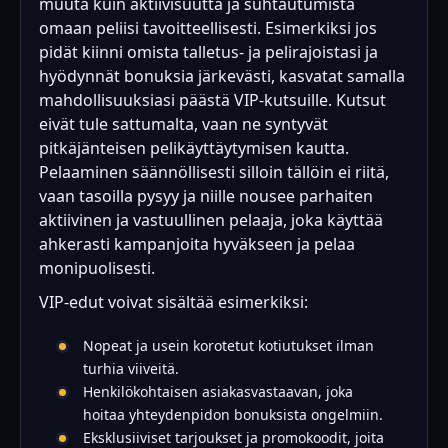
muuta kuin aktiivisuutta ja suhtautumista
omaan peliisi tavoitteellisesti. Esimerkiksi jos
pidät kiinni omista talletus- ja pelirajoistasi ja
hyödynnät bonuksia järkevästi, kasvatat samalla
mahdollisuuksiasi päästä VIP-kutsuille. Kutsut
eivät tule sattumalta, vaan ne syntyvät
pitkäjänteisen pelikäyttäytymisen kautta.
Pelaaminen säännöllisesti silloin tällöin ei riitä,
vaan tasoilla pysyy ja niille nousee parhaiten
aktiivinen ja vastuullinen pelaaja, joka käyttää
ahkerasti kampanjoita hyväkseen ja pelaa
monipuolisesti.
VIP-edut voivat sisältää esimerkiksi:
Nopeat ja usein korotetut kotiutukset ilman
turhia viiveitä.
Henkilökohtaisen asiakasvastaavan, joka
hoitaa yhteydenpidon bonuksista ongelmiin.
Eksklusiiviset tarjoukset ja promokoodit, joita