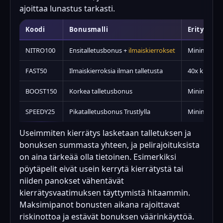
ajoittaa lunastus tarkasti.
Koodi
Bonusmalli
Erityisehd
NITRO100
Ensitalletusbonus +
ilmaiskierrokset
Minimi talle
FAST50
Ilmaiskierroksia ilman talletusta
40x kierräty
BOOST150
Korkea talletusbonus
Minimi 30 €;
SPEEDY25
Pikatalletusbonus Trustlylla
Minimi 10 €;
Useimmiten kierrätys lasketaan talletuksen ja
bonuksen summasta yhteen, ja pelirajoituksista
on aina tärkeää olla tietoinen. Esimerkiksi
pöytäpelit eivät usein kerrytä kierrätystä tai
niiden panokset vähentävät
kierrätysvaatimuksen täyttymistä hitaammin.
Maksimipanot bonusten aikana rajoittavat
riskinottoa ja estävät bonuksen väärinkäyttöä.