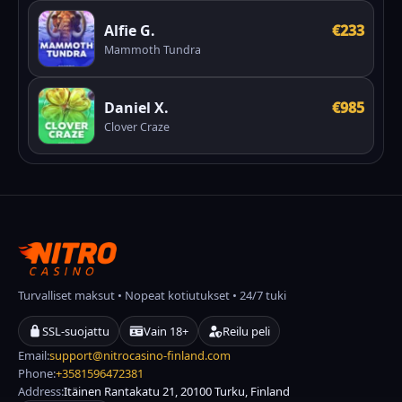
Alfie G.
€233
Mammoth Tundra
Daniel X.
€985
Clover Craze
Turvalliset maksut • Nopeat kotiutukset • 24/7 tuki
Suomi
SSL-suojattu
Vain 18+
Reilu peli
Svenska
Email:
support@nitrocasino-finland.com
Phone:
+3581596472381
English
Address:
Itäinen Rantakatu 21, 20100 Turku, Finland