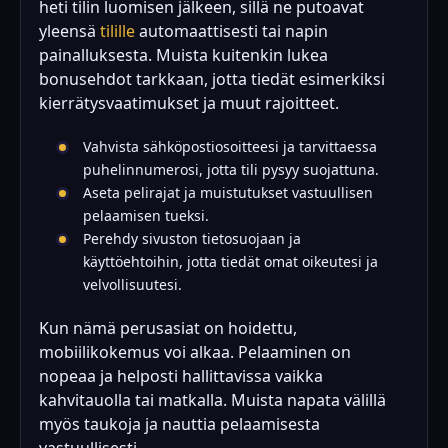
heti tilin luomisen jälkeen, sillä ne putoavat
yleensä
tilille
automaattisesti tai napin
painalluksesta. Muista kuitenkin lukea
bonusehdot tarkkaan, jotta tiedät esimerkiksi
kierrätysvaatimukset ja muut rajoitteet.
Vahvista sähköpostiosoitteesi ja tarvittaessa
puhelinnumerosi, jotta tili pysyy suojattuna.
Aseta pelirajat ja muistutukset vastuullisen
pelaamisen tueksi.
Perehdy sivuston tietosuojaan ja
käyttöehtoihin, jotta tiedät omat oikeutesi ja
velvollisuutesi.
Kun nämä perusasiat on hoidettu,
mobiilikokemus voi alkaa. Pelaaminen on
nopeaa ja helposti hallittavissa vaikka
kahvitauolla tai matkalla. Muista napata välillä
myös taukoja ja nauttia pelaamisesta