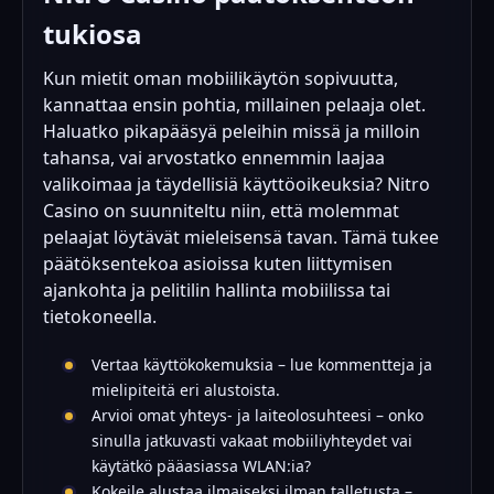
tukiosa
Kun mietit oman mobiilikäytön sopivuutta,
kannattaa ensin pohtia, millainen pelaaja olet.
Haluatko pikapääsyä peleihin missä ja milloin
tahansa, vai arvostatko ennemmin laajaa
valikoimaa ja täydellisiä käyttöoikeuksia? Nitro
Casino on suunniteltu niin, että molemmat
pelaajat löytävät mieleisensä tavan. Tämä tukee
päätöksentekoa asioissa kuten liittymisen
ajankohta ja pelitilin hallinta mobiilissa tai
tietokoneella.
Vertaa käyttökokemuksia – lue kommentteja ja
mielipiteitä eri alustoista.
Arvioi omat yhteys- ja laiteolosuhteesi – onko
sinulla jatkuvasti vakaat mobiiliyhteydet vai
käytätkö pääasiassa WLAN:ia?
Kokeile alustaa ilmaiseksi ilman talletusta –