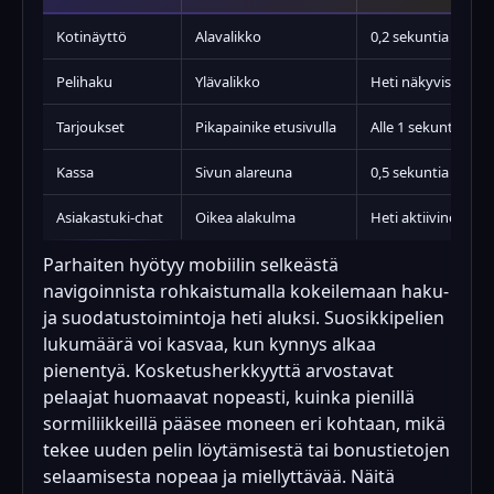
Kotinäyttö
Alavalikko
0,2 sekuntia
Pelihaku
Ylävalikko
Heti näkyvissä
Tarjoukset
Pikapainike etusivulla
Alle 1 sekunti
Kassa
Sivun alareuna
0,5 sekuntia
Asiakastuki-chat
Oikea alakulma
Heti aktiivinen
Parhaiten hyötyy mobiilin selkeästä
navigoinnista rohkaistumalla kokeilemaan haku-
ja suodatustoimintoja heti aluksi. Suosikkipelien
lukumäärä voi kasvaa, kun kynnys alkaa
pienentyä. Kosketusherkkyyttä arvostavat
pelaajat huomaavat nopeasti, kuinka pienillä
sormiliikkeillä pääsee moneen eri kohtaan, mikä
tekee uuden pelin löytämisestä tai bonustietojen
selaamisesta nopeaa ja miellyttävää. Näitä