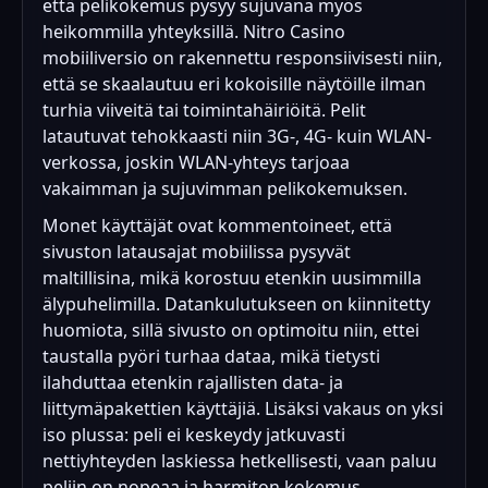
että pelikokemus pysyy sujuvana myös
heikommilla yhteyksillä. Nitro Casino
mobiiliversio on rakennettu responsiivisesti niin,
että se skaalautuu eri kokoisille näytöille ilman
turhia viiveitä tai toimintahäiriöitä. Pelit
latautuvat tehokkaasti niin 3G-, 4G- kuin WLAN-
verkossa, joskin WLAN-yhteys tarjoaa
vakaimman ja sujuvimman pelikokemuksen.
Monet käyttäjät ovat kommentoineet, että
sivuston latausajat mobiilissa pysyvät
maltillisina, mikä korostuu etenkin uusimmilla
älypuhelimilla. Datankulutukseen on kiinnitetty
huomiota, sillä sivusto on optimoitu niin, ettei
taustalla pyöri turhaa dataa, mikä tietysti
ilahduttaa etenkin rajallisten data- ja
liittymäpakettien käyttäjiä. Lisäksi vakaus on yksi
iso plussa: peli ei keskeydy jatkuvasti
nettiyhteyden laskiessa hetkellisesti, vaan paluu
peliin on nopeaa ja harmiton kokemus.