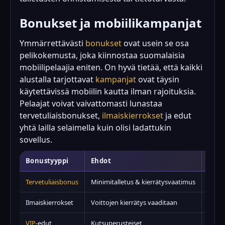
Bonukset ja mobiilikampanjat
Ymmärrettävästi
bonukset
ovat usein se osa
pelikokemusta, joka kiinnostaa suomalaisia
mobiilipelaajia eniten. On hyvä tietää, että kaikki
alustalla tarjottavat
kampanjat
ovat täysin
käytettävissä mobiilin kautta ilman rajoituksia.
Pelaajat voivat vaivattomasti lunastaa
tervetuliaisbonukset,
ilmaiskierrokset
ja edut
yhtä lailla selaimella kuin olisi ladattukin
sovellus.
Bonustyyppi
Ehdot
Mobi
Tervetuliaisbonus
Minimitalletus & kierrätysvaatimus
Lunas
Ilmaiskierrokset
Voittojen kierrätys vaaditaan
Pelatt
VIP
-edut
Kutsuperusteiset
Seura