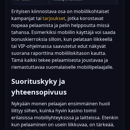
Erityisen kiinnostava osa on mobiilikohtaiset
kampanjat tai
tarjoukset
, jotka korostavat
nopeaa pelaamista ja pelin helppoutta missä
tahansa. Esimerkiksi mobiilin käyttäjä voi saada
bonuskierroksia silloin, kun pelataan liikkeellä
tai VIP-ohjelmassa saavutetut edut näkyvät
suorana raporttina mobiililokitason kautta.
Tämä kaikki tekee pelaamisesta joustavaa ja
riemastuttavaa suomalaiselle mobiilipelaajalle.
Suorituskyky ja
yhteensopivuus
Nykyään monen pelaajan ensimmäinen huoli
liittyy siihen, kuinka hyvin kasino toimii
erilaisissa mobiiliyhteyksissä ja laitteissa. Etenkin
kun pelaaminen on usein liikkuvaa, on tärkeää,