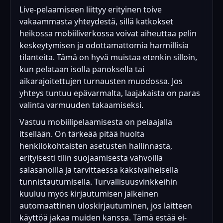
Live-pelaamiseen liittyy erityinen toive
vakaammasta yhteydestä, sillä katkokset
heikossa mobiiliverkossa voivat aiheuttaa pelin
keskeytymisen ja odottamattomia harmillisia
tilanteita. Tämä on hyvä muistaa etenkin silloin,
kun pelataan isolla panoksella tai
aikarajoitettujen turnausten muodossa. Jos
yhteys tuntuu epävarmalta, laajakaista on paras
valinta varmuuden takaamiseksi.
Vastuu mobiilipelaamisesta on pelaajalla
itsellään. On tärkeää pitää huolta
henkilökohtaisten asetusten hallinnasta,
erityisesti tilin suojaamisesta vahvoilla
salasanoilla ja tarvittaessa kaksivaiheisella
tunnistautumisella. Turvallisuusvinkkeihin
kuuluu myös kirjautumisen jälkeinen
automaattinen uloskirjautuminen, jos laitteen
käyttöä jakaa muiden kanssa. Tämä estää ei-