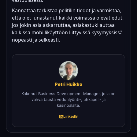
vastuullisesti.
Kannattaa tarkistaa pelitilin tiedot ja varmistaa,
että olet lunastanut kaikki voimassa olevat edut.
Jos jokin asia askarruttaa, asiakastuki auttaa
kaikissa mobiilikäyttöön liittyvissä kysymyksissä
nopeasti ja selkeästi.
Petri Huikko
Kokenut Business Development Manager, jolla on
vahva tausta vedonlyönti-, uhkapeli- ja
kasinoalalta.
LinkedIn