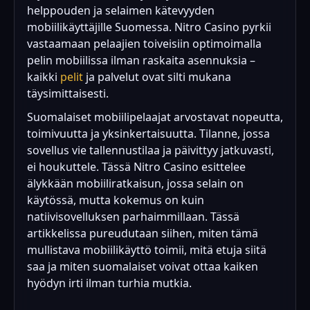
helppouden ja selaimen kätevyyden
mobiilikäyttäjille Suomessa. Nitro Casino pyrkii
vastaamaan pelaajien toiveisiin optimoimalla
pelin mobiilissa ilman raskaita asennuksia –
kaikki
pelit
ja palvelut ovat silti mukana
täysimittaisesti.
Suomalaiset mobiilipelaajat arvostavat nopeutta,
toimivuutta ja yksinkertaisuutta. Tilanne, jossa
sovellus vie tallennustilaa ja päivittyy jatkuvasti,
ei houkuttele. Tässä Nitro Casino esittelee
älykkään mobiiliratkaisun, jossa selain on
käytössä, mutta kokemus on kuin
natiivisovelluksen parhaimmillaan. Tässä
artikkelissa pureudutaan siihen, miten tämä
mullistava mobiilikäyttö toimii, mitä etuja siitä
saa ja miten suomalaiset voivat ottaa kaiken
hyödyn irti ilman turhia mutkia.