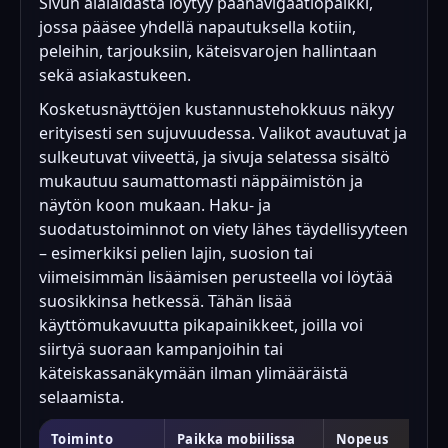
Sivun alalaidasta löytyy päänavigaatiopalkki,
jossa pääsee yhdellä napautuksella kotiin,
peleihin, tarjouksiin, käteisvarojen hallintaan
sekä asiakastukeen.
Kosketusnäyttöjen kustannustehokkuus näkyy
erityisesti sen sujuvuudessa. Valikot avautuvat ja
sulkeutuvat viiveettä, ja sivuja selatessa sisältö
mukautuu saumattomasti näppäimistön ja
näytön koon mukaan. Haku- ja
suodatustoiminnot on viety lähes täydellisyyteen
– esimerkiksi pelien lajin, suosion tai
viimeisimmän lisäämisen perusteella voi löytää
suosikkinsa hetkessä. Tähän lisää
käyttömukavuutta pikapainikkeet, joilla voi
siirtyä suoraan kampanjoihin tai
käteiskassanäkymään ilman ylimääräistä
selaamista.
Toiminto
Paikka mobiilissa
Nopeus