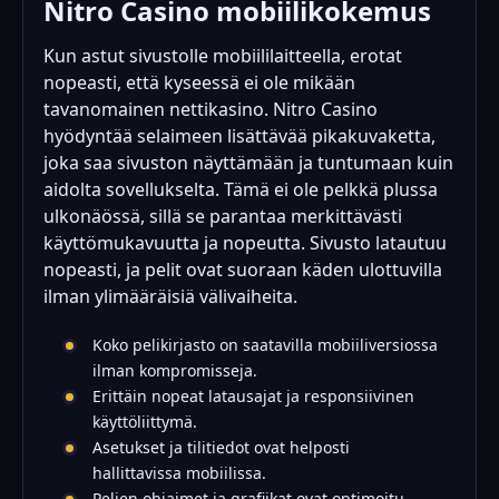
Nitro Casino mobiilikokemus
Kun astut sivustolle mobiililaitteella, erotat
nopeasti, että kyseessä ei ole mikään
tavanomainen nettikasino. Nitro Casino
hyödyntää selaimeen lisättävää pikakuvaketta,
joka saa sivuston näyttämään ja tuntumaan kuin
aidolta sovellukselta. Tämä ei ole pelkkä plussa
ulkonäössä, sillä se parantaa merkittävästi
käyttömukavuutta ja nopeutta. Sivusto latautuu
nopeasti, ja pelit ovat suoraan käden ulottuvilla
ilman ylimääräisiä välivaiheita.
Koko pelikirjasto on saatavilla mobiiliversiossa
ilman kompromisseja.
Erittäin nopeat latausajat ja responsiivinen
käyttöliittymä.
Asetukset ja tilitiedot ovat helposti
hallittavissa mobiilissa.
Pelien ohjaimet ja grafiikat ovat optimoitu