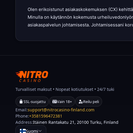
Olen erikoistunut asiakaskokemuksen (CX) kehitt
Minulla on käytännön kokemusta urheiluvedonlyönnis
asiakaspalvelun johtamisesta. Johtamisessani koros
Turvalliset maksut • Nopeat kotiutukset • 24/7 tuki
Suomi
SSL-suojattu
Vain 18+
Reilu peli
Svenska
Email:
support@nitrocasino-finland.com
Phone:
+3581596472381
English
Address:
Itäinen Rantakatu 21, 20100 Turku, Finland
Suomi