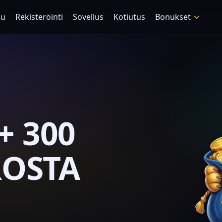
du
Rekisteröinti
Sovellus
Kotiutus
Bonukset
+ 300
ROSTA