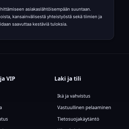
ehittämiseen asiakaslähtöisempään suuntaan.
sta, kansainvälisestä yhteistyöstä sekä tiimien ja
idaan saavuttaa kestäviä tuloksia.
ja VIP
Laki ja tili
Ikä ja vahvistus
a
Vastuullinen pelaaminen
utus
Tietosuojakäytäntö