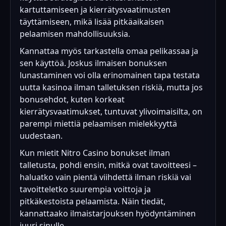
kartuttamiseen ja kierrätysvaatimusten
täyttämiseen, mikä lisää pitkäaikaisen
pelaamisen mahdollisuuksia.
Kannattaa myös tarkastella omaa pelikassaa ja
sen käyttöä. Joskus ilmaisen bonuksen
lunastaminen voi olla erinomainen tapa testata
uutta kasinoa ilman talletuksen riskiä, mutta jos
bonusehdot, kuten korkeat
kierrätysvaatimukset, tuntuvat ylivoimaisilta, on
parempi miettiä pelaamisen mielekkyyttä
uudestaan.
Kun mietit Nitro Casino bonukset ilman
talletusta, pohdi ensin, mitkä ovat tavoitteesi –
haluatko vain pientä viihdettä ilman riskiä vai
tavoitteletko suurempia voittoja ja
pitkäkestoista pelaamista. Näin tiedät,
kannattaako ilmaistarjouksen hyödyntäminen
juuri sinulle.