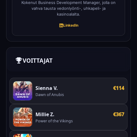
Kokenut Business Development Manager, jolla on
vahva tausta vedonlyönti-, uhkapeli- ja
kasinoalalta.
LinkedIn
VOITTAJAT
Sienna V.
€114
Dawn of Anubis
Millie Z.
€367
Power of the Vikings