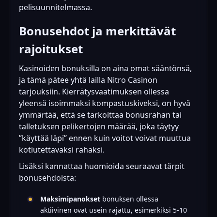
pelisuunnitelmassa.
Bonusehdot ja merkittävät
rajoitukset
Kasinoiden bonuksilla on aina omat sääntönsä,
ja tämä pätee yhtä lailla Nitro Casinon
tarjouksiin. Kierrätysvaatimuksen ollessa
yleensä isoimmaksi kompastuskiveksi, on hyvä
ymmärtää, että se tarkoittaa bonusrahan tai
talletuksen pelikertojen määrää, joka täytyy
”käyttää läpi” ennen kuin voitot voivat muuttua
kotiutettavaksi rahaksi.
Lisäksi kannattaa huomioida seuraavat tärpit
bonusehdoista:
Maksimipanokset
bonuksen ollessa
aktiivinen ovat usein rajattu, esimerkiksi 5-10