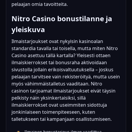
pelaajan omia tavoitteita.
Nitro Casino bonustilanne ja
yleiskuva
Ilmaistarjoukset ovat nykyisin kasinoalan
standardia tavalla tai toisella, mutta miten Nitro
Casino asettuu tällä kartalla? Yleisesti ottaen
ilmaiskierrokset tai bonusraha aktivoidaan
sivustolla jollain erikoisvaltuutuksella – joskus
pelaajan tarvitsee vain rekisteröityä, mutta usein
myös vähimmäistalletus vaaditaan. Nitro
casinon tarjoamat ilmaistarjoukset eivät täysin
pelkisty näin yksinkertaisiksi, sillä
ilmaiskierrokset ovat useimmiten sidottuja
jonkinlaiseen toimenpiteeseen, kuten
talletukseen tai kampanjaan osallistumiseen.
Ilmainen bonustarjous ilman vaadittua