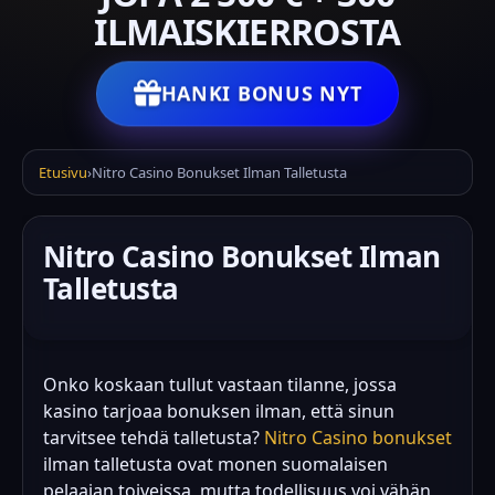
ILMAISKIERROSTA
HANKI BONUS NYT
Etusivu
›
Nitro Casino Bonukset Ilman Talletusta
Nitro Casino Bonukset Ilman
Talletusta
Onko koskaan tullut vastaan tilanne, jossa
kasino tarjoaa bonuksen ilman, että sinun
tarvitsee tehdä talletusta?
Nitro Casino
bonukset
ilman talletusta ovat monen suomalaisen
pelaajan toiveissa, mutta todellisuus voi vähän