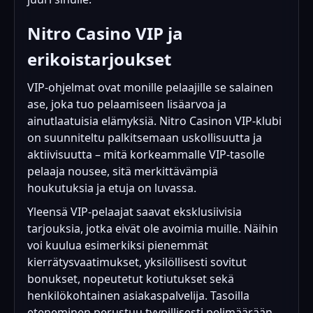
Nitro Casino VIP ja
erikoistarjoukset
VIP-ohjelmat ovat monille pelaajille se salainen
ase, joka tuo pelaamiseen lisäarvoa ja
ainutlaatuisia elämyksiä. Nitro Casinon VIP-klubi
on suunniteltu palkitsemaan uskollisuutta ja
aktiivisuutta – mitä korkeammalle VIP-tasolle
pelaaja nousee, sitä merkittävämpiä
houkutuksia ja etuja on luvassa.
Yleensä VIP-pelaajat saavat eksklusiivisia
tarjouksia, jotka eivät ole avoimia muille. Näihin
voi kuulua esimerkiksi pienemmät
kierrätysvaatimukset, yksilöllisesti sovitut
bonukset, nopeutetut kotiutukset sekä
henkilökohtainen asiakaspalvelija. Tasoilla
eteneminen perustuu tyypillisesti pelimäärään