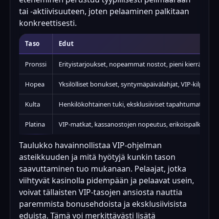
tai -aktiivisuuteen, joten pelaaminen palkitaan
konkreettisesti.
Taso
Edut
Pronssi
Erityistarjoukset, nopeammat nostot, pieni kierrätysre
Hopea
Yksilölliset bonukset, syntymäpäivälahjat, VIP-kilpailuih
Kulta
Henkilökohtainen tuki, eksklusiiviset tapahtumat, alh
Platina
VIP-matkat, kassanostojen nopeutus, erikoispalkinnot.
Taulukko havainnollistaa VIP-ohjelman
asteikkuuden ja mitä hyötyjä kunkin tason
saavuttaminen tuo mukanaan. Pelaajat, jotka
viihtyvät kasinolla pidempään ja pelaavat usein,
voivat tällaisten VIP-tasojen ansiosta nauttia
paremmista bonusehdoista ja eksklusiivisista
eduista. Tämä voi merkittävästi lisätä