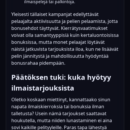
ilmaispelejä tai palkintoja.
Yleisesti tällaiset kampanjat edellyttävät
pelaajalta aktiivisuutta ja pelien pelaamista, jotta
bonusehdot täyttyvät. Kierrätysvaatimukset
voivat olla samantyyppisiä kuin kertaluontoisissa
bonuksissa, mutta monet pelaajat löytävät
näistä jatkuvista tarjouksista iloa, kun ne lisäävät
pelin jännitystä ja mahdollisuutta hyödyntää
bonusrahaa pidempään.
Päätöksen tuki: kuka hyötyy
ilmaistarjouksista
Oletko koskaan miettinyt, kannattaako sinun
napata ilmaiskierroksia tai bonuksia ilman
talletusta? Usein nämä tarjoukset saattavat
houkutella, mutta niiden lunastaminen ei aina
sovi kaikille pelityyleille. Paras tapa lähestyä