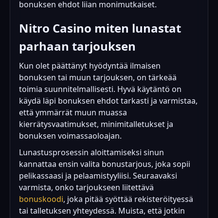
bonuksen ehdot liian monimutkaiset.
Nitro Casino miten lunastat
parhaan tarjouksen
Kun olet päättänyt hyödyntää ilmaisen
bonuksen tai muun tarjouksen, on tärkeää
toimia suunnitelmallisesti. Hyvä käytäntö on
käydä läpi bonuksen ehdot tarkasti ja varmistaa,
että ymmärrät muun muassa
kierrätysvaatimukset, minimitalletukset ja
bonuksen voimassaoloajan.
Lunastusprosessin aloittamiseksi sinun
kannattaa ensin valita bonustarjous, joka sopii
pelikassaasi ja pelaamistyyliisi. Seuraavaksi
varmista, onko tarjoukseen liitettävä
bonuskoodi
, joka pitää syöttää rekisteröityessä
tai talletuksen yhteydessä. Muista, että jotkin