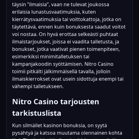
täysin ”ilmaisia”, vaan ne tulevat joukossa
erilaisia lunastusvaatimuksia, kuten
kierrätysvaatimuksia tai voittokattoja, jotka on
täytettävä, ennen kuin bonuksesta saadut voitot
voi nostaa. On hyvä erottaa selkeästi puhtaat
ilmaistarjoukset, joissa ei vaadita talletusta, ja
bonukset, jotka vaativat pienen toimenpiteen,
esimerkiksi minimitalletuksen tai
kampanjakoodin syöttämisen. Nitro Casino
toimii pitkälti jälkimmäisellä tavalla, jolloin
ilmaiskierrokset ovat usein sidottuja enempi tai
vähempi talletukseen.
Nitro Casino tarjousten
tarkistuslista
Kun silmäilet kasinon bonuksia, on syytä
pysähtyä ja katsoa muutama olennainen kohta