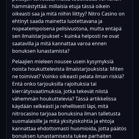
hämmästyttää: millaisia etuja tässä oikein
oikeasti saa ja mitä niihin liittyy? Nitro Casino on
ehtinyt saada mainetta luotettavana ja
nopeatempoisena pelisivustona, mutta entäpä
sen ilmaistarjoukset – kuinka helposti ne ovat
saatavilla ja mitä kannattaa varoa ennen
bonuksen lunastamista?
Pelaajien mieleen nousee usein kysymyksiä
noista houkuttelevista ilmaistarjouksista: Miten
ne toimivat? Voinko oikeasti pelata ilman riskiä?
Entä onko tarjouksilla rajoituksia tai
kierrätysvaatimuksia, jotka tekevät niistä
vähemmän houkuttelevia? Tässä artikkelissa
käydään selkeästi ja rehellisesti läpi, mitä
nitrocasino tarjoaa bonuksina ilman talletusta
suomalaisille ja mitä yksityiskohtia ja ehtoja
kannattaa ehdottomasti huomioida, jotta päätös
bonuksen lunastamisesta tukee parhaiten