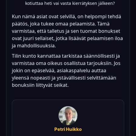
kotiuttaa heti vai vasta kierrätyksen jälkeen?
Kun nämä asiat ovat selvillä, on helpompi tehdä
päätös, joka tukee omaa pelaamista. Tämä
varmistaa, että talletus ja sen tuomat bonukset
ovat juuri sellaiset, jotka lisäävät pelaamisen iloa
ja mahdollisuuksia.
Tilin kunto kannattaa tarkistaa säännöllisesti ja
varmistaa oma oikeus osallistua tarjouksiin. Jos
jokin on epäselvää, asiakaspalvelu auttaa
yleensä nopeasti ja ystävällisesti selvittämään
bonuksiin liittyvät seikat.
Petri Huikko