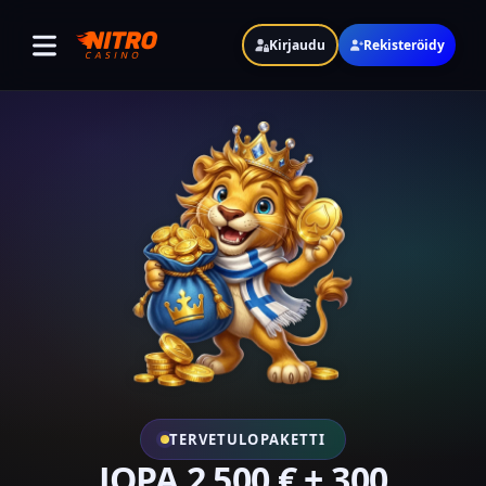
Kirjaudu
Rekisteröidy
Valikko
Pelit
Kirjaudu
Rekisteröinti
Sovellus
Kotiutus
Bonukset
TERVETULOPAKETTI
JOPA 2 500 € + 300