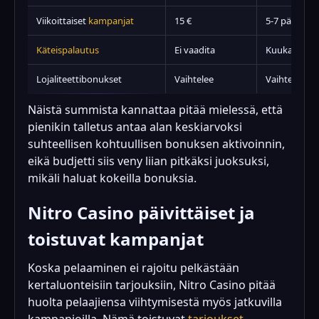
Viikoittaiset
kampanjat
15 €
5-7 päivää
Käteispalautus
Ei vaadita
Kuukausitta
Lojaliteettibonukset
Vaihtelee
Vaihtelee
Näistä summista kannattaa pitää mielessä, että
pienikin talletus antaa alan keskiarvoksi
suhteellisen kohtuullisen bonuksen aktivoinnin,
eikä budjetti siis veny liian pitkäksi juoksuksi,
mikäli haluat kokeilla bonuksia.
Nitro Casino päivittäiset ja
toistuvat kampanjat
Koska pelaaminen ei rajoitu pelkästään
kertaluonteisiin tarjouksiin, Nitro Casino pitää
huolta pelaajiensa viihtymisestä myös jatkuvilla