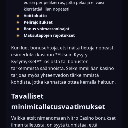
euroa per pelikierros, jotta pelaaja ei voisi
kierrättää liian nopeasti.
Voittokatto
Pelirajoitukset
Bonus voimassaoloajat
Maksutapojen rajoitukset
Kun luet bonusehtoja, etsi näitä tietoja nopeasti
esimerkiksi kasinon **Usein Kysytyt
Kysymykset** -osiosta tai bonusten
tarkemmista säännöistä. Selkeimmillään kasino
tarjoaa myös yhteenvedon tärkeimmistä
kohdista, jotka kannattaa ottaa kerralla haltuun.
Tavalliset
minimitalletusvaatimukset
Vaikka etsit nimenomaan Nitro Casino bonukset
ilman talletusta, on syytä tunnistaa, että