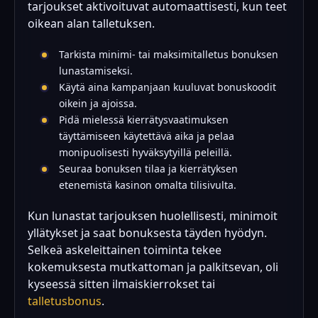
tarjoukset aktivoituvat automaattisesti, kun teet
oikean alan talletuksen.
Tarkista minimi- tai maksimitalletus bonuksen
lunastamiseksi.
Käytä aina kampanjaan kuuluvat bonuskoodit
oikein ja ajoissa.
Pidä mielessä kierrätysvaatimuksen
täyttämiseen käytettävä aika ja pelaa
monipuolisesti hyväksytyillä peleillä.
Seuraa bonuksen tilaa ja kierrätyksen
etenemistä kasinon omalta tilisivulta.
Kun lunastat tarjouksen huolellisesti, minimoit
yllätykset ja saat bonuksesta täyden hyödyn.
Selkeä askeleittainen toiminta tekee
kokemuksesta mutkattoman ja palkitsevan, oli
kyseessä sitten ilmaiskierrokset tai
talletusbonus
.