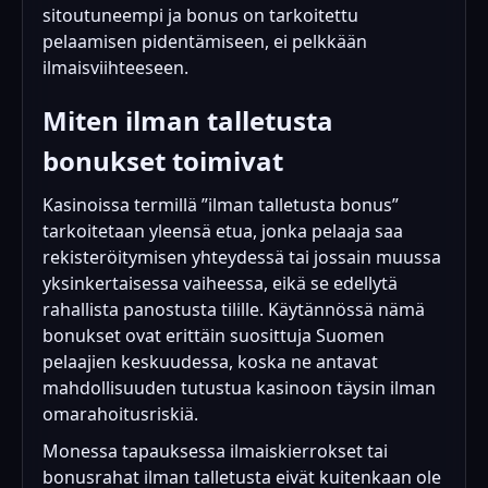
sitoutuneempi ja bonus on tarkoitettu
pelaamisen pidentämiseen, ei pelkkään
ilmaisviihteeseen.
Miten ilman talletusta
bonukset toimivat
Kasinoissa termillä ”ilman talletusta bonus”
tarkoitetaan yleensä etua, jonka pelaaja saa
rekisteröitymisen yhteydessä tai jossain muussa
yksinkertaisessa vaiheessa, eikä se edellytä
rahallista panostusta tilille. Käytännössä nämä
bonukset ovat erittäin suosittuja Suomen
pelaajien keskuudessa, koska ne antavat
mahdollisuuden tutustua kasinoon täysin ilman
omarahoitusriskiä.
Monessa tapauksessa ilmaiskierrokset tai
bonusrahat ilman talletusta eivät kuitenkaan ole