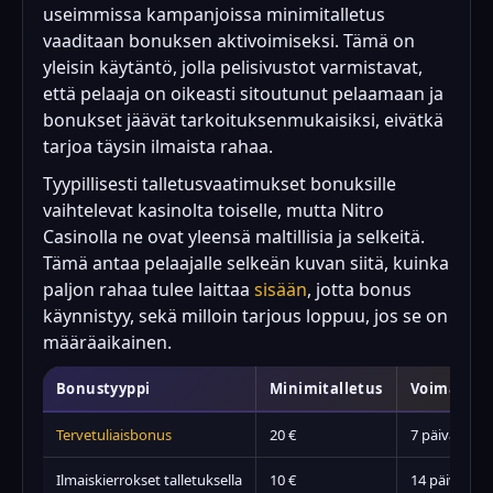
useimmissa kampanjoissa minimitalletus
vaaditaan bonuksen aktivoimiseksi. Tämä on
yleisin käytäntö, jolla pelisivustot varmistavat,
että pelaaja on oikeasti sitoutunut pelaamaan ja
bonukset jäävät tarkoituksenmukaisiksi, eivätkä
tarjoa täysin ilmaista rahaa.
Tyypillisesti talletusvaatimukset bonuksille
vaihtelevat kasinolta toiselle, mutta Nitro
Casinolla ne ovat yleensä maltillisia ja selkeitä.
Tämä antaa pelaajalle selkeän kuvan siitä, kuinka
paljon rahaa tulee laittaa
sisään
, jotta bonus
käynnistyy, sekä milloin tarjous loppuu, jos se on
määräaikainen.
Bonustyyppi
Minimitalletus
Voimassao
Tervetuliaisbonus
20 €
7 päivää
Ilmaiskierrokset talletuksella
10 €
14 päivää