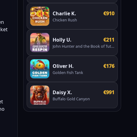
Charlie K.
€910
Chicken Rush
en
lket
Holly U.
€211
John Hunter and the Book of Tut Respin
Oliver H.
€176
Golden Fish Tank
Daisy X.
€991
Buffalo Gold Canyon
et
no