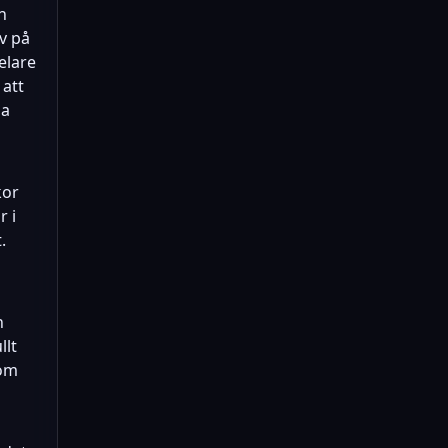
n
v på
elare
 att
la
kor
r i
.
h
llt
som