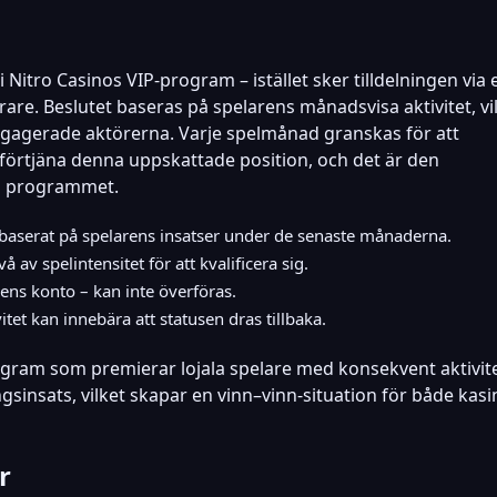
Nitro Casinos VIP-program – istället sker tilldelningen via 
re. Beslutet baseras på spelarens månadsvisa aktivitet, vi
ngagerade aktörerna. Varje spelmånad granskas för att
tt förtjäna denna uppskattade position, och det är den
ll programmet.
 baserat på spelarens insatser under de senaste månaderna.
av spelintensitet för att kvalificera sig.
rens konto – kan inte överföras.
et kan innebära att statusen dras tillbaka.
ogram som premierar lojala spelare med konsekvent aktivit
nsats, vilket skapar en vinn–vinn-situation för både kasi
r