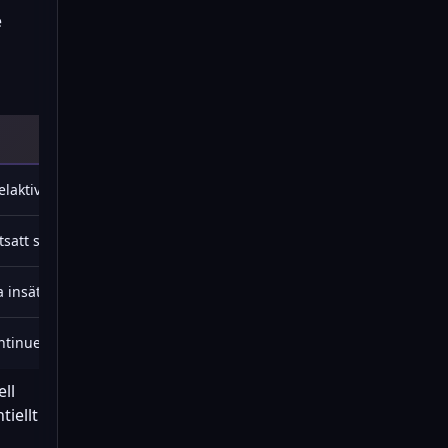
e
laktivitet och minst en viss insättningsnivå per månad
att stabil aktivitet
a insättningar regelbundet
ontinuerligt engagemang
ell
iellt