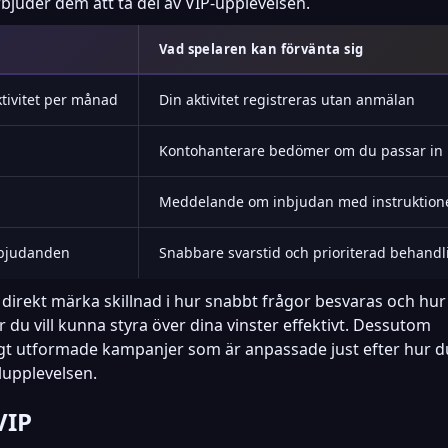
bjuder dem att ta del av VIP-upplevelsen.
Vad spelaren kan förvänta sig
ktivitet per månad
Din aktivitet registreras utan anmälan
Kontohanterare bedömer om du passar in i
Meddelande om inbjudan med instruktion
rbjudanden
Snabbare svarstid och prioriterad behandl
direkt märka skillnad i hur snabbt frågor besvaras och hur
r du vill kunna styra över dina vinster effektivt. Dessutom
igt utformade kampanjer som är anpassade just efter hur d
lupplevelsen.
VIP