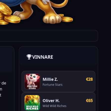
VINNARE
Millie Z.
€28
r de
Fortune Stars
om
t
Oliver H.
€65
Wild Wild Riches