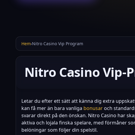
Hem
Nitro Casino Vip Program
›
Nitro Casino Vip-
Letar du efter ett sätt att känna dig extra uppsk
kan få mer än bara vanliga
bonusar
och standard
svarar direkt på den önskan. Nitro Casino har ska
aktiva och lojala finska spelare, med förmåner s
belöningar som följer din spelstil.