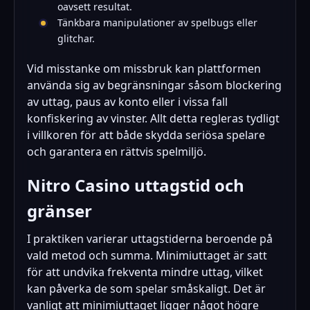
oavsett resultat.
Tänkbara manipulationer av spelbugs eller
glitchar.
Vid misstanke om missbruk kan plattformen
använda sig av begränsningar såsom blockering
av uttag, paus av konto eller i vissa fall
konfiskering av vinster. Allt detta regleras tydligt
i villkoren för att både skydda seriösa spelare
och garantera en rättvis spelmiljö.
Nitro Casino uttagstid och
gränser
I praktiken varierar uttagstiderna beroende på
vald metod och summa. Minimiuttaget är satt
för att undvika frekventa mindre uttag, vilket
kan påverka de som spelar småskaligt. Det är
vanligt att minimiuttaget ligger något högre