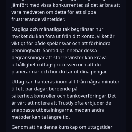
jämfört med vissa konkurrenter, så det är bra att
vara medveten om detta för att slippa
frustrerande väntetider.
Dagliga och månatliga tak begränsar hur
mycket du kan föra ut från ditt konto, vilket är
viktigt för både spelansvar och att förhindra
penningtvätt. Samtidigt innebär dessa
begränsningar att större vinster kan kräva
uthållighet i uttagsprocessen och att du
planerar när och hur du tar ut dina pengar.
Uttag kan hanteras inom allt från några minuter
till ett par dagar, beroende på
säkerhetskontroller och banköverföringar. Det
är värt att notera att Trustly ofta erbjuder de
snabbaste utbetalningarna, medan andra
metoder kan ta längre tid.
Genom att ha denna kunskap om uttagstider