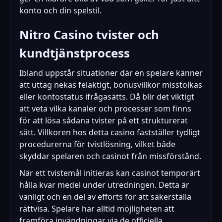
konto och din spelstil.
Nitro Casino tvister och
kundtjänstprocess
Ibland uppstår situationer där en spelare känner
att uttag nekas felaktigt, bonusvillkor misstolkas
eller kontostatus ifrågasätts. Då blir det viktigt
att veta vilka kanaler och processer som finns
för att lösa sådana tvister på ett strukturerat
sätt. Villkoren hos detta casino fastställer tydligt
procedurerna för tvistlösning, vilket både
skyddar spelaren och casinot från missförstånd.
När ett tvistemål initieras kan casinot temporärt
hålla kvar medel under utredningen. Detta är
vanligt och en del av efforts för att säkerställa
rättvisa. Spelare har alltid möjligheten att
framföra invändningar via de officiella