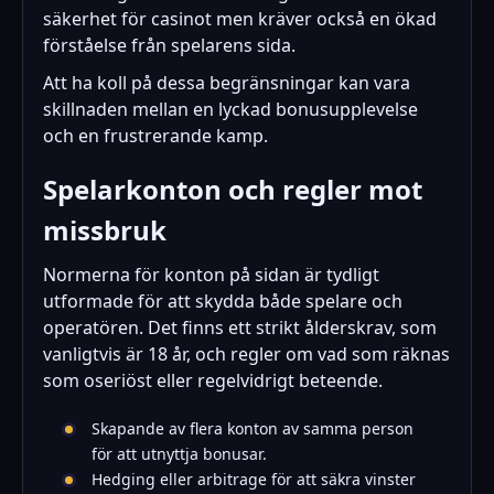
säkerhet för casinot men kräver också en ökad
förståelse från spelarens sida.
Att ha koll på dessa begränsningar kan vara
skillnaden mellan en lyckad bonusupplevelse
och en frustrerande kamp.
Spelarkonton och regler mot
missbruk
Normerna för konton på sidan är tydligt
utformade för att skydda både spelare och
operatören. Det finns ett strikt ålderskrav, som
vanligtvis är 18 år, och regler om vad som räknas
som oseriöst eller regelvidrigt beteende.
Skapande av flera konton av samma person
för att utnyttja bonusar.
Hedging eller arbitrage för att säkra vinster