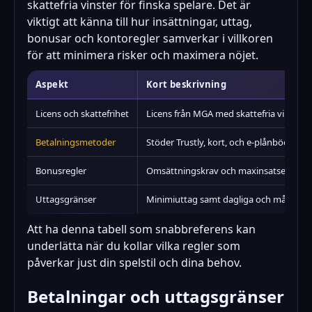
skattefria vinster för finska spelare. Det är
viktigt att känna till hur insättningar, uttag,
bonusar och kontoregler samverkar i villkoren
för att minimera risker och maximera nöjet.
Aspekt
Kort beskrivning
Licens och skattefrihet
Licens från MGA med skattefria vinster f
Betalningsmetoder
Stöder Trustly, kort, och e-plånböcker.
Bonusregler
Omsättningskrav och maxinsatser gälle
Uttagsgränser
Minimiuttag samt dagliga och månatliga
Att ha denna tabell som snabbreferens kan
underlätta när du kollar vilka regler som
påverkar just din spelstil och dina behov.
Betalningar och uttagsgränser