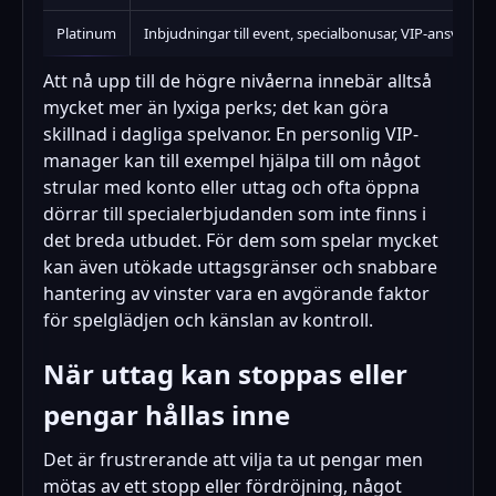
Platinum
Inbjudningar till event, specialbonusar, VIP-ansvarig 
Att nå upp till de högre nivåerna innebär alltså
mycket mer än lyxiga perks; det kan göra
skillnad i dagliga spelvanor. En personlig VIP-
manager kan till exempel hjälpa till om något
strular med konto eller uttag och ofta öppna
dörrar till specialerbjudanden som inte finns i
det breda utbudet. För dem som spelar mycket
kan även utökade uttagsgränser och snabbare
hantering av vinster vara en avgörande faktor
för spelglädjen och känslan av kontroll.
När uttag kan stoppas eller
pengar hållas inne
Det är frustrerande att vilja ta ut pengar men
mötas av ett stopp eller fördröjning, något