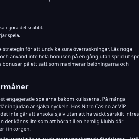
r kan göra det snabbt.
jar spela.
te strategin för att undvika sura överraskningar. Läs noga
 och använd inte hela bonusen på en gång utan sprid ut spe
nos bonusar på ett sätt som maximerar belöningarna och
förmåner
mest engagerade spelarna bakom kulisserna. På många
r inbjudan är själva nyckeln. Hos Nitro Casino är VIP-
et inte går att ansöka själv utan att ha väckt särskilt intre
an det känns lite som att höra till en hemlig klubb där
er i inkorgen.