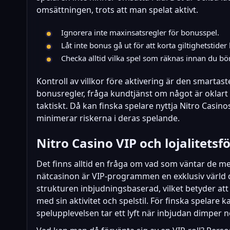
omsättningen, trots att man spelat aktivt.
Ignorera inte maxinsatsregler för bonusspel.
Låt inte bonus gå ut för att korta giltighetstide
Checka alltid vilka spel som räknas innan du bör
Kontroll av villkor före aktivering är den smartas
bonusregler, fråga kundtjänst om något är oklart
taktiskt. Då kan finska spelare nyttja Nitro Casi
minimerar riskerna i deras spelande.
Nitro Casino VIP och lojalitets
Det finns alltid en fråga om vad som väntar de 
nätcasinon är VIP-programmen en exklusiv värld dä
strukturen inbjudningsbaserad, vilket betyder att d
med sin aktivitet och spelstil. För finska spelare k
spelupplevelsen tar ett lyft när inbjudan dimper n