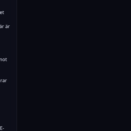
et
är är
inot
drar
E-