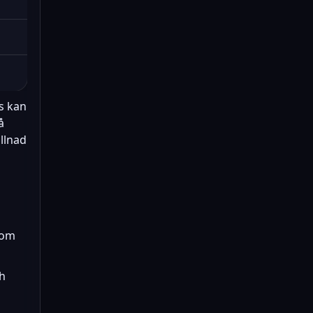
ts kan
å
illnad
som
ch