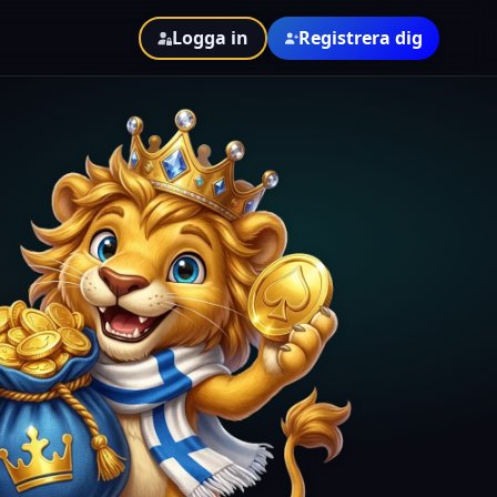
Logga in
Registrera dig