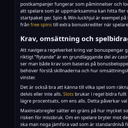
postkampanjer fungerar som påminnelser och lock
att spelare som är uppmärksamma kan hitta fler c
startpaket ger. Spin & Win-luckhjul är exempel på
från
free spins
till extra bonuskrediter när spelare
Krav, omsättning och spelbidra
Att navigera regelverket kring var bonuspengar 
riktigt ”flytande” är en grundläggande del av cas
ser man både krav som baseras på bonusbeloppet 
behöver förstå skillnaderna och hur omsättningskr
vinster.
Det är också bra att känna till vilka spel som räk
delvis eller inte alls.
Slots
brukar i regel bidra full
lägre procentsats, om ens alls. Detta påverkar va
Maxinsatsregler sätter en gräns på hur mycket som
risken för missbruk. Om en spelare bryter mot de
ska man noga jämföra vad som är standardnivå f