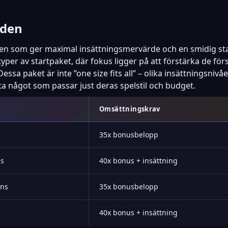
nden
nden som ger maximal insättningsmervärde och en smidig st
yper av startpaket, där fokus ligger på att förstärka de för
a paket är inte ”one size fits all” – olika insättningsnivå
a något som passar just deras spelstil och budget.
Omsättningskrav
35x bonusbelopp
ns
40x bonus + insättning
ins
35x bonusbelopp
40x bonus + insättning