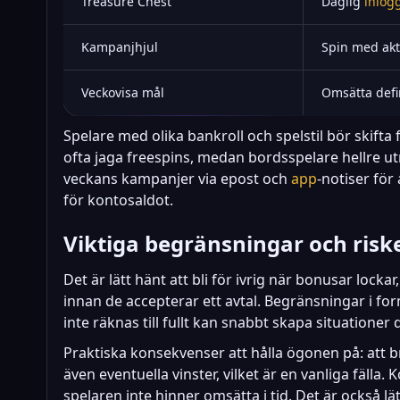
Treasure Chest
Daglig
inlog
Kampanjhjul
Spin med akt
Veckovisa mål
Omsätta def
Spelare med olika bankroll och spelstil bör skifta
ofta jaga freespins, medan bordsspelare hellre ut
veckans kampanjer via epost och
app
-notiser för
för kontosaldot.
Viktiga begränsningar och risk
Det är lätt hänt att bli för ivrig när bonusar lock
innan de accepterar ett avtal. Begränsningar i fo
inte räknas till fullt kan snabbt skapa situationer 
Praktiska konsekvenser att hålla ögonen på: att b
även eventuella vinster, vilket är en vanliga fälla.
spelaren inte hinner omsätta i tid. Det är också lätt