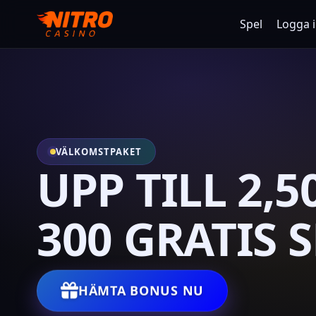
Spel
Logga 
VÄLKOMSTPAKET
UPP TILL 2,5
300 GRATIS 
HÄMTA BONUS NU